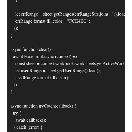
		let errRange = sheet.getRanges(errRangeStrs.join(",")).load();

		errRange.format.fill.color = "FCE4EC";

	});

}

async function clear() {

	await Excel.run(async (context) => {

		const sheet = context.workbook.worksheets.getActiveWorksheet();

		let usedRange = sheet.getUsedRange().load();

		usedRange.format.fill.clear();

	})

}

async function tryCatch(callback) {

	try {

		await callback();

	} catch (error) {
