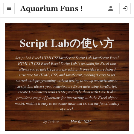
Script Labの使い方
Script Lab Excel HTMLCSSJavaScript Script Lab JavaScript Excel
HTML UI CSS Excel Excel Script Lab is an addin for Excel that
allows you to quickly prototype addins. It provides a predefined
structure for HTML, CSS, and JavaScript, making it easy to get
started with programming without having to set up an environment.
Script Lab allows you to manipulate Excel data using JavaScript,
create UI elements with HTML, and style them with CSS. It also
provides a range of functions for interacting with the Excel object
model, making it easy to automate tasks and extend the functionality
of Excel.
by
Janitor
Mar 01, 2024