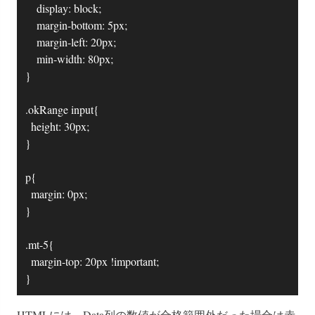
		display: block;

		margin-bottom: 5px;

		margin-left: 20px;

		min-width: 80px;

}

.okRange input{

	height: 30px;

}

p{

	margin: 0px;

}

.mt-5{

	margin-top: 20px !important;

}
HTMLには、Data列の数値が合格範囲外だった場合は赤