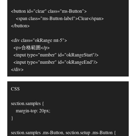
<button id="clear" class="ms-Button">

		<span class="ms-Button-label">Clear</span>

</button>

<div class="okRange mt-5">

	<p>合格範囲</p>

	<input type="number" id="okRangeStart"/>

	<input type="number" id="okRangeEnd"/>

</div>
CSS

section.samples {

		margin-top: 20px;

}

section.samples .ms-Button, section.setup .ms-Button {
