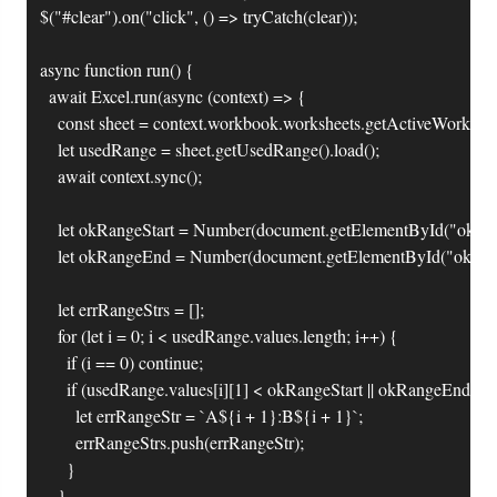
$("#clear").on("click", () => tryCatch(clear));

async function run() {

	await Excel.run(async (context) => {

		const sheet = context.workbook.worksheets.getActiveWorksheet();

		let usedRange = sheet.getUsedRange().load();

		await context.sync();

		let okRangeStart = Number(document.getElementById("okRangeStart").value);

		let okRangeEnd = Number(document.getElementById("okRangeEnd").value);

		let errRangeStrs = [];

		for (let i = 0; i < usedRange.values.length; i++) {

			if (i == 0) continue;

			if (usedRange.values[i][1] < okRangeStart || okRangeEnd < usedRange.values[i][1]) {

				let errRangeStr = `A${i + 1}:B${i + 1}`;

				errRangeStrs.push(errRangeStr);

			}

		}
