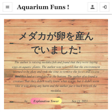
メダカが卵を産ん
でいました!
The author is raising medaka fish and found that they were laying
eggs on aquatic plants. The author was relieved that the environment
seemed to be okay and took the time to remove the feces and excess
food that had accumulated at the bottom. The author also found a
creature that they didn't really know what it was, but it didn't seem
like it was doing any harm and the author put it back in with the
medaka.
by
Explanation Tower
Sep 13, 2023