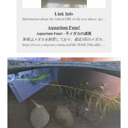
Link Info
Information about the linked URL in the text above. get more infos.
Aquarium Funs!
Aquarium Funs! - 子メダカの成長
筆者はメダカを飼育しており、最近3匹のメダカの赤ちゃんが卵から孵化しました。子メダカも順調に成長しており、親メダカも元気です。筆者は水換え方法を変えて、水草を利用してグリーンウォーターを作っているので、メダカにとっては有益なようです。 The author has been raising medaka fish and has recently had three baby medaka hatch from eggs. The baby medaka are growing steadily and the parent medaka is also doing well. The author has changed the water change method and is using aquatic plants to create green water, which seems to be beneficial for the medaka fish.
https://www.comytom.com/acard/46c58368-298a-4f6c-bb45-d9e20406276c