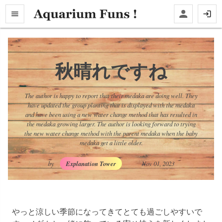
秋晴れですね
The author is happy to report that their medaka are doing well. They
have updated the group planting that is displayed with the medaka
and have been using a new water change method that has resulted in
the medaka growing larger. The author is looking forward to trying
the new water change method with the parent medaka when the baby
medaka get a little older.
by
Explanation Tower
Nov 01, 2023
やっと涼しい季節になってきてとても過ごしやすいで