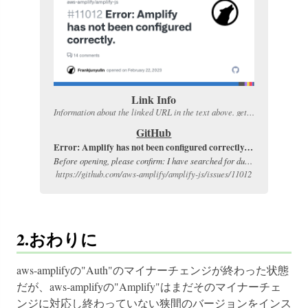
Link Info
Information about the linked URL in the text above. get more infos.
GitHub
Error: Amplify has not been configured correctly. · Issue #11012 · aws-amplify/amplify-js · GitHub
Before opening, please confirm: I have searched for duplicate or closed issues and discussions. I have read the guide for submitting bug reports. I have done my best to include a minimal, self-contained set of instructions for consistent...
https://github.com/aws-amplify/amplify-js/issues/11012
2.おわりに
aws-amplifyの"Auth"のマイナーチェンジが終わった状態
だが、aws-amplifyの"Amplify"はまだそのマイナーチェ
ンジに対応し終わっていない狭間のバージョンをインス