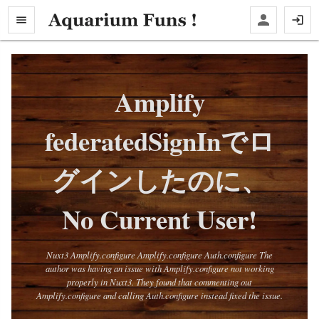
Amplify
federatedSignInでロ
グインしたのに、
No Current User!
Nuxt3 Amplify.configure Amplify.configure Auth.configure The
author was having an issue with Amplify.configure not working
properly in Nuxt3. They found that commenting out
Amplify.configure and calling Auth.configure instead fixed the issue.