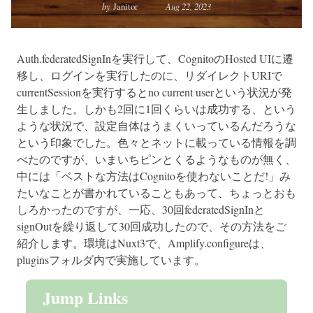
by
Janitor
Aug 22, 2023
Auth.federatedSignInを実行して、CognitoのHosted UIに遷
移し、ログインを実行したのに、リダイレクトURIで
currentSessionを実行するとno current userという状況が発
生しました。しかも2回に1回くらいは成功する、という
ような状況で、設定自体はうまくいっているんだろうな
という印象でした。色々とネットに載っている情報を調
べたのですが、いまいちピンとくるようなものが無く、
中には「ベストな方法はCognitoを使わないことだ!」み
たいなことが書かれていることもあって、ちょっとおも
しろかったのですが、一応、30回federatedSignInと
signOutを繰り返して30回成功したので、その方法をご
紹介します。環境はNuxt3で、Amplify.configureは、
pluginsフォルダ内で実施しています。
Jump Links